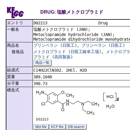
DRUG: 塩酸メトクロプラミド
エントリ
D02213
一般名
塩酸メトクロプラミド (JAN);
Metoclopramide hydrochloride (JAN);
Metoclopramide dihydrochloride monohydrat
商品名
プリンペラン (日医工)
,
プリンペラン (日医工)
後発品
メトクロプラミド (日医工岐阜工場)
,
メトクロプラ
プラミド (高田製薬)
商品一覧
組成式
C14H22ClN3O2. 2HCl. H2O
質量
389.1040
分子量
390.73
構造式
Mol file
KCF file
DB search