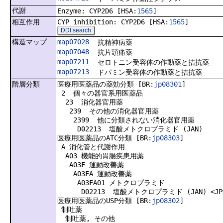
代謝
Enzyme: CYP2D6 [HSA:
1565
]
相互作用
CYP inhibition: CYP2D6 [HSA:
1565
]
DDI search
構造マップ
map07028
抗精神病薬
map07048
抗片頭痛薬
map07211
セロトニン受容体の作動薬と拮抗薬
map07213
ドパミン受容体の作動薬と拮抗薬
階層分類
医療用医薬品の薬効分類 [BR:
jp08301
]
2 個々の器官系用医薬品
23 消化器官用薬
239 その他の消化器官用薬
2399 他に分類されない消化器官用薬
D02213 塩酸メトクロプラミド (JAN)
医療用医薬品のATC分類 [BR:
jp08303
]
A 消化管と代謝作用
A03 機能的胃腸疾患用薬
A03F 運動改善薬
A03FA 運動改善薬
A03FA01 メトクロプラミド
D02213 塩酸メトクロプラミド (JAN) <JP
医療用医薬品のUSP分類 [BR:
jp08302
]
制吐薬
制吐薬, その他