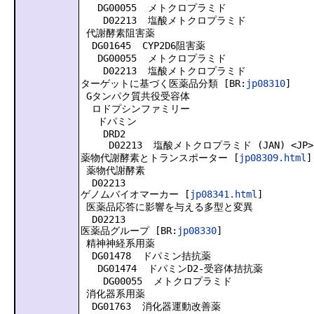
DG00055 メトクロプラミド
D02213 塩酸メトクロプラミド
代謝酵素阻害薬
DG01645 CYP2D6阻害薬
DG00055 メトクロプラミド
D02213 塩酸メトクロプラミド
ターゲットに基づく医薬品分類 [BR:
jp08310
]
Gタンパク質共役受容体
ロドプシンファミリー
ドパミン
DRD2
D02213 塩酸メトクロプラミド (JAN) <JP>
薬物代謝酵素とトランスポーター [
jp08309.html
]
薬物代謝酵素
D02213
ゲノムバイオマーカー [
jp08341.html
]
医薬品応答に影響を与える多型と変異
D02213
医薬品グループ [BR:
jp08330
]
精神神経系用薬
DG01478 ドパミン拮抗薬
DG01474 ドパミンD2-受容体拮抗薬
DG00055 メトクロプラミド
消化器系用薬
DG01763 消化器運動改善薬