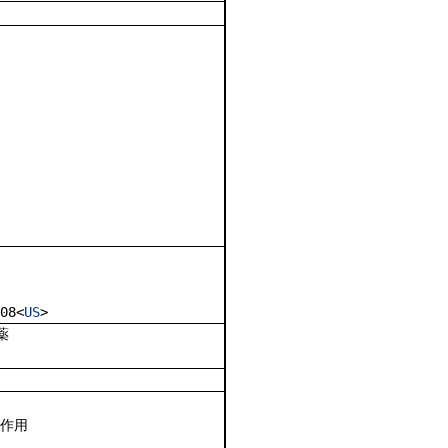
08<
US
>
薬
作用