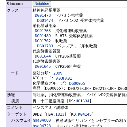
Simcomp
Neighbor
クラス
精神神経系用薬
DG01478
ドパミン拮抗薬
DG01474
ドパミンD2-受容体拮抗薬
消化器系用薬
DG01763
消化器運動改善薬
DG01489
5-HT3-受容体拮抗薬
DG01762
制吐薬
DG01783
ベンズアミド系制吐薬
代謝酵素基質薬
DG01644
CYP2D6基質薬
代謝酵素阻害薬
DG01645
CYP2D6阻害薬
コード
薬効分類:
2399
ATCコード:
A03FA01
化学構造グループ:
DG00055
商品 (DG00055):
D00726<
JP
> D02213<JP> D050
効能
制吐薬, 消化管運動改善薬, ドパミンD2受容体拮抗
疾患
胃・十二指腸潰瘍 [DS:
H01634
]
コメント
ベンズアミド誘導体
ターゲット
DRD2 [HSA:
1813
] [KO:
K04145
]
パスウェイ
hsa04080
神経刺激性リガンドとレセプターの相互
hsa04728
ドーパミン作動性シナプス