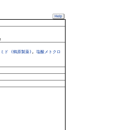
Help
 Drug
e
ミド (鶴原製薬)
,
塩酸メトクロ