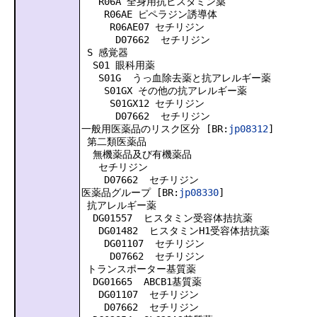
R06A 全身用抗ヒスタミン薬
R06AE ピペラジン誘導体
R06AE07 セチリジン
D07662 セチリジン
S 感覚器
S01 眼科用薬
S01G うっ血除去薬と抗アレルギー薬
S01GX その他の抗アレルギー薬
S01GX12 セチリジン
D07662 セチリジン
一般用医薬品のリスク区分 [BR:
jp08312
]
第二類医薬品
無機薬品及び有機薬品
セチリジン
D07662 セチリジン
医薬品グループ [BR:
jp08330
]
抗アレルギー薬
DG01557 ヒスタミン受容体拮抗薬
DG01482 ヒスタミンH1受容体拮抗薬
DG01107 セチリジン
D07662 セチリジン
トランスポーター基質薬
DG01665 ABCB1基質薬
DG01107 セチリジン
D07662 セチリジン