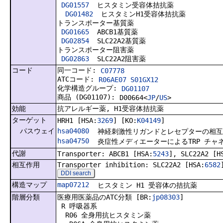
DG01557
ヒスタミン受容体拮抗薬
DG01482
ヒスタミンH1受容体拮抗薬
トランスポーター基質薬
DG01665
ABCB1基質薬
DG02854
SLC22A2基質薬
トランスポーター阻害薬
DG02863
SLC22A2阻害薬
コード
同一コード:
C07778
ATCコード:
R06AE07 S01GX12
化学構造グループ:
DG01107
商品 (DG01107):
D00664<
JP
/
US
>
効能
抗アレルギー薬, H1受容体拮抗薬
ターゲット
HRH1 [HSA:
3269
] [KO:
K04149
]
パスウェイ
hsa04080
神経刺激性リガンドとレセプターの相互
hsa04750
炎症性メディエーターによるTRP チャ
代謝
Transporter: ABCB1 [HSA:
5243
], SLC22A2 [H
相互作用
Transporter inhibition: SLC22A2 [HSA:
6582
DDI search
構造マップ
map07212
ヒスタミン H1 受容体の拮抗薬
階層分類
医療用医薬品のATC分類 [BR:
jp08303
]
R 呼吸器系
R06 全身用抗ヒスタミン薬