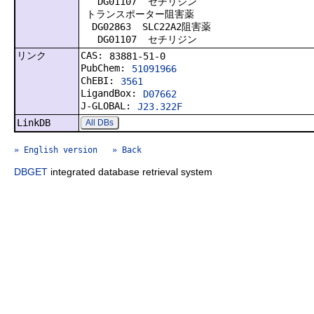
DG01107 セチリジン
トランスポーター阻害薬
DG02863 SLC22A2阻害薬
DG01107 セチリジン
リンク
CAS:
83881-51-0
PubChem:
51091966
ChEBI:
3561
LigandBox:
D07662
J-GLOBAL:
J23.322F
LinkDB
All DBs
» English version
» Back
DBGET
integrated database retrieval system