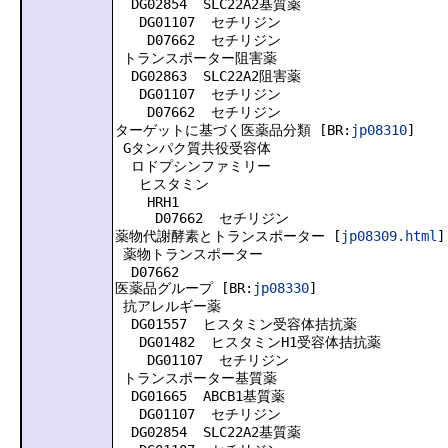
DG02854 SLC22A2基質薬
DG01107 セチリジン
D07662 セチリジン
トランスポーター阻害薬
DG02863 SLC22A2阻害薬
DG01107 セチリジン
D07662 セチリジン
ターゲットに基づく医薬品分類 [BR:
jp08310
]
Gタンパク質共役受容体
ロドプシンファミリー
ヒスタミン
HRH1
D07662 セチリジン
薬物代謝酵素とトランスポーター [
jp08309.html
]
薬物トランスポーター
D07662
医薬品グループ [BR:
jp08330
]
抗アレルギー薬
DG01557 ヒスタミン受容体拮抗薬
DG01482 ヒスタミンH1受容体拮抗薬
DG01107 セチリジン
トランスポーター基質薬
DG01665 ABCB1基質薬
DG01107 セチリジン
DG02854 SLC22A2基質薬