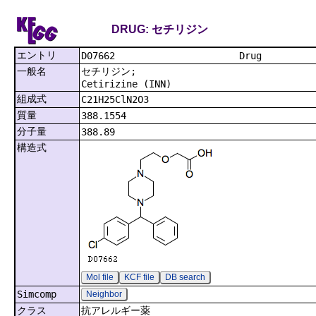
DRUG: セチリジン
エントリ
D07662
一般名
セチリジン;
Cetirizine (INN)
組成式
C21H25ClN2O3
質量
388.1554
分子量
388.89
構造式
Mol file
KCF file
DB search
Simcomp
Neighbor
クラス
抗アレルギー薬