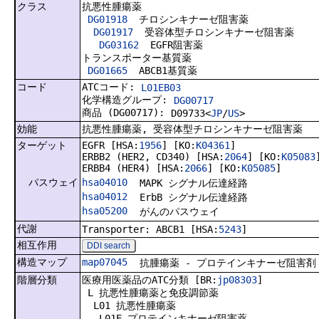
クラス
抗悪性腫瘍薬
DG01918
チロシンキナーゼ阻害薬
DG01917
受容体型チロシンキナーゼ阻害薬
DG03162
EGFR阻害薬
トランスポーター基質薬
DG01665
ABCB1基質薬
コード
ATCコード:
L01EB03
化学構造グループ:
DG00717
商品 (DG00717):
D09733<
JP
/
US
>
効能
抗悪性腫瘍薬, 受容体型チロシンキナーゼ阻害薬
ターゲット
EGFR [HSA:
1956
] [KO:
K04361
]
ERBB2 (HER2, CD340) [HSA:
2064
] [KO:
K05083
ERBB4 (HER4) [HSA:
2066
] [KO:
K05085
]
パスウェイ
hsa04010
MAPK シグナル伝達経路
hsa04012
ErbB シグナル伝達経路
hsa05200
がんのパスウェイ
代謝
Transporter: ABCB1 [HSA:
5243
]
相互作用
DDI search
構造マップ
map07045
抗腫瘍薬 - プロテインキナーゼ阻害剤
階層分類
医療用医薬品のATC分類 [BR:
jp08303
]
L 抗悪性腫瘍薬と免疫調節薬
L01 抗悪性腫瘍薬
L01E プロテインキナーゼ阻害薬