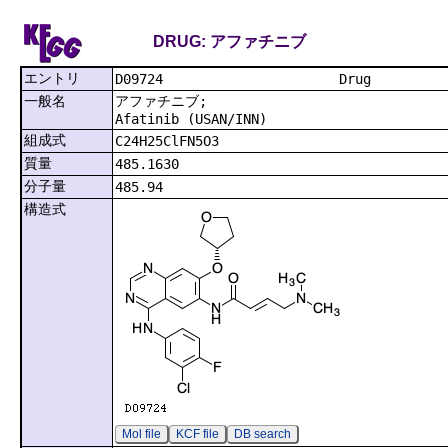
DRUG: アファチニブ
エントリ
D09724
一般名
アファチニブ;
Afatinib (USAN/INN)
組成式
C24H25ClFN5O3
質量
485.1630
分子量
485.94
構造式
Mol file
KCF file
DB search