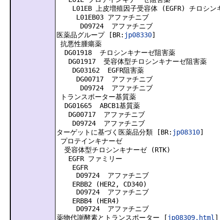
L01EB 上皮増殖因子受容体 (EGFR) チロシ
L01EB03 アファチニブ
D09724 アファチニブ
医薬品グループ [BR:
jp08330
]
抗悪性腫瘍薬
DG01918 チロシンキナーゼ阻害薬
DG01917 受容体型チロシンキナーゼ阻害薬
DG03162 EGFR阻害薬
DG00717 アファチニブ
D09724 アファチニブ
トランスポーター基質薬
DG01665 ABCB1基質薬
DG00717 アファチニブ
D09724 アファチニブ
ターゲットに基づく医薬品分類 [BR:
jp08310
]
プロテインキナーゼ
受容体型チロシンキナーゼ (RTK)
EGFR ファミリー
EGFR
D09724 アファチニブ
ERBB2 (HER2, CD340)
D09724 アファチニブ
ERBB4 (HER4)
D09724 アファチニブ
薬物代謝酵素とトランスポーター [
jp08309.html
]