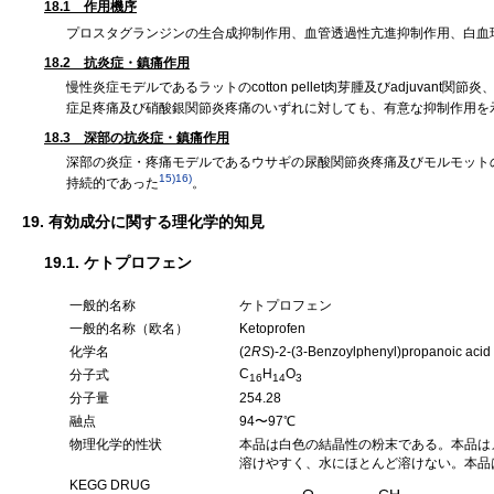
18.1 作用機序
プロスタグランジンの生合成抑制作用、血管透過性亢進抑制作用、白血
18.2 抗炎症・鎮痛作用
慢性炎症モデルであるラットのcotton pellet肉芽腫及びadjuvant関節炎、
症足疼痛及び硝酸銀関節炎疼痛のいずれに対しても、有意な抑制作用を
18.3 深部の抗炎症・鎮痛作用
深部の炎症・疼痛モデルであるウサギの尿酸関節炎疼痛及びモルモットのca
15)
16)
持続的であった
。
19. 有効成分に関する理化学的知見
19.1. ケトプロフェン
一般的名称
ケトプロフェン
一般的名称（欧名）
Ketoprofen
化学名
(2
RS
)-2-(3-Benzoylphenyl)propanoic acid
C
H
O
分子式
16
14
3
分子量
254.28
融点
94〜97℃
物理化学的性状
本品は白色の結晶性の粉末である。本品は
溶けやすく、水にほとんど溶けない。本品
KEGG DRUG