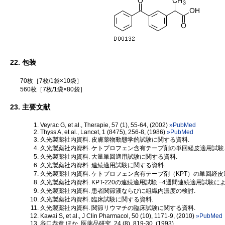
22. 包装
70枚［7枚/1袋×10袋］
560枚［7枚/1袋×80袋］
23. 主要文献
Veyrac G, et al., Therapie, 57 (1), 55-64, (2002)
»PubMed
Thyss A, et al., Lancet, 1 (8475), 256-8, (1986)
»PubMed
久光製薬社内資料. 皮膚薬物動態学的試験に関する資料.
久光製薬社内資料. ケトプロフェン含有テープ剤の単回経皮適用試験
久光製薬社内資料. 大量単回適用試験に関する資料.
久光製薬社内資料. 連続適用試験に関する資料.
久光製薬社内資料. ケトプロフェン含有テープ剤（KPT）の単回経皮
久光製薬社内資料. KPT-220の連続適用試験 −4週間連続適用試験に
久光製薬社内資料. 患者関節液ならびに組織内濃度の検討.
久光製薬社内資料. 臨床試験に関する資料.
久光製薬社内資料. 関節リウマチの臨床試験に関する資料.
Kawai S, et al., J Clin Pharmacol, 50 (10), 1171-9, (2010)
»PubMed
谷口恭章 ほか, 医薬品研究, 24 (8), 819-30, (1993)