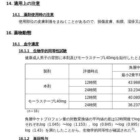
14. 適用上の注意
14.1 薬剤使用時の注意
使用部位の皮膚刺激をまねくことがあるので、損傷皮膚、粘膜、湿疹又
16. 薬物動態
16.1 血中濃度
16.1.1 生物学的同等性試験
健康成人男子の背部に本剤及びモーラステープL40mgを貼付した
角層中
製剤
評価時点
最小2乗平
12時間
43.988
本剤
24時間
33.234
12時間
40.080
モーラステープL40mg
24時間
36.237
（n＝16）
角層中ケトプロフェン量の対数変換値の平均値の差は12時間後でlog（1
それぞれlog（1.045）〜log（1.153）、log（0.845）〜log（
3)
log（1.43）を満たしたことから、生物学的同等性が確認された
。
16.1.2 単回投与