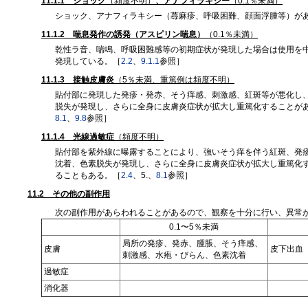
11.1.1 ショック
（頻度不明）
、アナフィラキシー
（0.1％未満）
ショック、アナフィラキシー（蕁麻疹、呼吸困難、顔面浮腫等）が
11.1.2 喘息発作の誘発（アスピリン喘息）
（0.1％未満）
乾性ラ音、喘鳴、呼吸困難感等の初期症状が発現した場合は使用を
発現している。［
2.2
、
9.1.1
参照］
11.1.3 接触皮膚炎
（5％未満、重篤例は頻度不明）
貼付部に発現した発疹・発赤、そう痒感、刺激感、紅斑等が悪化し
脱失が発現し、さらに全身に皮膚炎症状が拡大し重篤化することがあ
8.1
、
9.8
参照］
11.1.4 光線過敏症
（頻度不明）
貼付部を紫外線に曝露することにより、強いそう痒を伴う紅斑、発
沈着、色素脱失が発現し、さらに全身に皮膚炎症状が拡大し重篤化
ることもある。［
2.4
、5.、
8.1
参照］
11.2 その他の副作用
次の副作用があらわれることがあるので、観察を十分に行い、異常
0.1〜5％未満
局所の発疹、発赤、腫脹、そう痒感、
皮膚
皮下出血
刺激感、水疱・びらん、色素沈着
過敏症
消化器