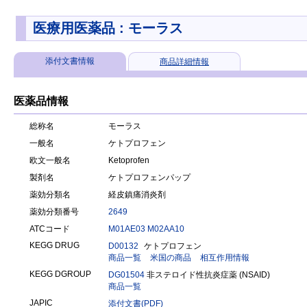
医療用医薬品 : モーラス
添付文書情報
商品詳細情報
医薬品情報
総称名
モーラス
一般名
ケトプロフェン
欧文一般名
Ketoprofen
製剤名
ケトプロフェンパップ
薬効分類名
経皮鎮痛消炎剤
薬効分類番号
2649
ATCコード
M01AE03
M02AA10
KEGG DRUG
D00132
ケトプロフェン
商品一覧
米国の商品
相互作用情報
KEGG DGROUP
DG01504
非ステロイド性抗炎症薬 (NSAID)
商品一覧
JAPIC
添付文書(PDF)