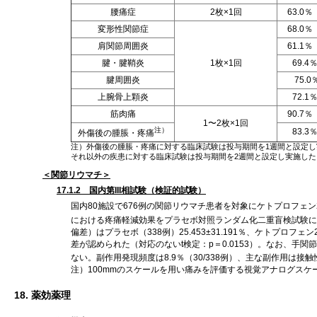
腰痛症
2枚×1回
63.0％
変形性関節症
68.0％
肩関節周囲炎
61.1％
腱・腱鞘炎
1枚×1回
69.4
腱周囲炎
75.0
上腕骨上顆炎
72.1
筋肉痛
90.7％
1〜2枚×1回
注）
83.3
外傷後の腫脹・疼痛
注）外傷後の腫脹・疼痛に対する臨床試験は投与期間を1週間と設定し
それ以外の疾患に対する臨床試験は投与期間を2週間と設定し実施し
＜関節リウマチ＞
17.1.2 国内第III相試験（検証的試験）
国内80施設で676例の関節リウマチ患者を対象にケトプロフェン
における疼痛軽減効果をプラセボ対照ランダム化二重盲検試験に
偏差）はプラセボ（338例）25.453±31.191％、ケトプロフェン
差が認められた（対応のないt検定：p＝0.0153）。なお、
ない。副作用発現頻度は8.9％（30/338例）、主な副作用は接触性
注）100mmのスケールを用い痛みを評価する視覚アナログスケール（Vis
18. 薬効薬理