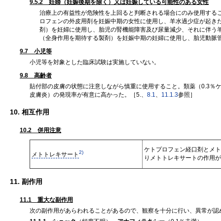
9.5.2 妊婦（妊娠後期を除く）又は妊娠している可能性のある女性
治療上の有益性が危険性を上回ると判断される場合にのみ使用する
ロフェンの外皮用剤を妊娠中期の女性に使用し、羊水過少症が起き
剤）を妊婦に使用し、胎児の腎機能障害及び尿量減少、それに伴う
（全身作用を期待する製剤）を妊娠中期の妊婦に使用し、胎児動脈
9.7 小児等
小児等を対象とした臨床試験は実施していない。
9.8 高齢者
貼付部の皮膚の状態に注意しながら慎重に使用すること。類薬（0.3％
皮膚炎）の発現率が有意に高かった。［5.、
8.1
、
11.1.3
参照］
10. 相互作用
10.2 併用注意
ケトプロフェン経口剤とメト
2)
メトトレキサート
りメトトレキサートの作用が
11. 副作用
11.1 重大な副作用
次の副作用があらわれることがあるので、観察を十分に行い、異常が認