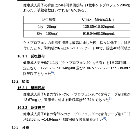
健康成人男子の背部に24時間単回投与（1枚中ケトプロフェン20m
あった。被験者数はいずれも6名である。
貼付枚数
Cmax（Mean±S.E.）
1枚（20mg）
135.85±18.02ng/mL
8枚（160mg）
919.04±60.36ng/mL
ケトプロフェンの血清中濃度は最高に達した後、徐々に低下し、除去
付したとき、剥離後のt
は4.52±0.65（S.E.）hrで、除去48
1/2
16.1.3 反復投与
健康成人男子6名に1枚（ケトプロフェン20mg含有）を1日23時間、
定となり、122.02〜156.34ng/mL及び2106.57〜2529.5
6)
限界以下となった
。
16.2 吸収
16.2.1 単回投与
健康成人男子6名の背部へのケトプロフェン20mg含有テープ剤1枚
7)
13.67mgで、適用量に対する吸収率は69.74％であった
。
16.2.2 反復投与
健康成人男子6名の背部へのケトプロフェン20mg含有テープ剤1日
8)
均13.02mg〜14.94mgとほぼ同様な吸収量を示した
。
16.3 分布