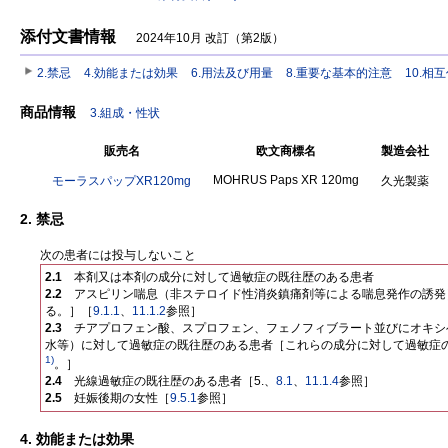
添付文書情報
2024年10月 改訂（第2版）
2.禁忌
4.効能または効果
6.用法及び用量
8.重要な基本的注意
10.相
商品情報
3.組成・性状
販売名
欧文商標名
製造会社
MOHRUS Paps XR 120mg
モーラスパップXR120mg
久光製薬
2. 禁忌
次の患者には投与しないこと
2.1
本剤又は本剤の成分に対して過敏症の既往歴のある患者
2.2
アスピリン喘息（非ステロイド性消炎鎮痛剤等による喘息発作の誘発
る。］［
9.1.1
、
11.1.2
参照］
2.3
チアプロフェン酸、スプロフェン、フェノフィブラート並びにオキシ
水等）に対して過敏症の既往歴のある患者［これらの成分に対して過敏症
1)
。］
2.4
光線過敏症の既往歴のある患者［5.、
8.1
、
11.1.4
参照］
2.5
妊娠後期の女性［
9.5.1
参照］
4. 効能または効果