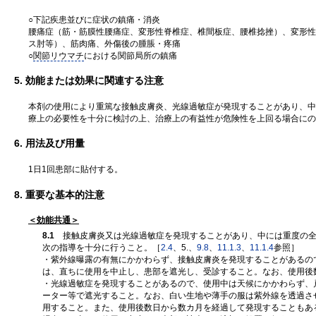
○下記疾患並びに症状の鎮痛・消炎
腰痛症（筋・筋膜性腰痛症、変形性脊椎症、椎間板症、腰椎捻挫）、変形性
ス肘等）、筋肉痛、外傷後の腫脹・疼痛
○
関節リウマチ
における関節局所の鎮痛
5. 効能または効果に関連する注意
本剤の使用により重篤な接触皮膚炎、光線過敏症が発現することがあり、中
療上の必要性を十分に検討の上、治療上の有益性が危険性を上回る場合にの
6. 用法及び用量
1日1回患部に貼付する。
8. 重要な基本的注意
＜効能共通＞
8.1
接触皮膚炎又は光線過敏症を発現することがあり、中には重度の全
次の指導を十分に行うこと。［
2.4
、5.、
9.8
、
11.1.3
、
11.1.4
参照］
・紫外線曝露の有無にかかわらず、接触皮膚炎を発現することがあるの
は、直ちに使用を中止し、患部を遮光し、受診すること。なお、使用後
・光線過敏症を発現することがあるので、使用中は天候にかかわらず、
ーター等で遮光すること。なお、白い生地や薄手の服は紫外線を透過さ
用すること。また、使用後数日から数カ月を経過して発現することもあ