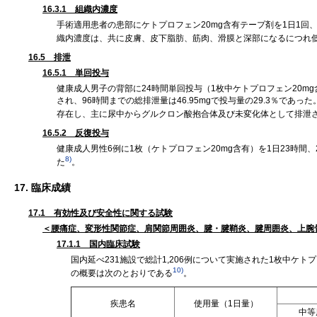
16.3.1 組織内濃度
手術適用患者の患部にケトプロフェン20mg含有テープ剤を1日1回
織内濃度は、共に皮膚、皮下脂肪、筋肉、滑膜と深部になるにつれ
16.5 排泄
16.5.1 単回投与
健康成人男子の背部に24時間単回投与（1枚中ケトプロフェン20mg
され、96時間までの総排泄量は46.95mgで投与量の29.3％で
存在し、主に尿中からグルクロン酸抱合体及び未変化体として排泄
16.5.2 反復投与
健康成人男性6例に1枚（ケトプロフェン20mg含有）を1日23時間、2
8)
た
。
17. 臨床成績
17.1 有効性及び安全性に関する試験
＜腰痛症、変形性関節症、肩関節周囲炎、腱・腱鞘炎、腱周囲炎、上腕
17.1.1 国内臨床試験
国内延べ231施設で総計1,206例について実施された1枚中ケ
10)
の概要は次のとおりである
。
疾患名
使用量（1日量）
中等