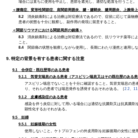
場合には直ちに使用を中止し、患部を遮光し、適切な処置を行うこと。
＜腰痛症、変形性関節症、肩関節周囲炎、腱・腱鞘炎、腱周囲炎、上腕骨上
8.2
消炎鎮痛剤による治療は対症療法であるので、症状に応じて薬物療
患者の状態を十分に観察し、副作用の発現に留意すること。
＜関節リウマチにおける関節局所の鎮痛＞
8.3
消炎鎮痛剤による治療は対症療法であるので、抗リウマチ薬等によ
こと。
8.4
関節痛の状態を観察しながら使用し、長期にわたり漫然と連用しな
9. 特定の背景を有する患者に関する注意
9.1 合併症・既往歴等のある患者
9.1.1 気管支喘息のある患者（アスピリン喘息又はその既往歴のある
アスピリン喘息でないことを十分に確認すること。気管支喘息の患
り、それらの患者では喘息発作を誘発するおそれがある。［
2.2
、
11
9.1.2 皮膚感染症のある患者
感染を伴う炎症に対して用いる場合には適切な抗菌剤又は抗真菌剤
顕性化するおそれがある。
9.5 妊婦
9.5.1 妊娠後期の女性
使用しないこと。ケトプロフェンの外皮用剤を妊娠後期の女性に使