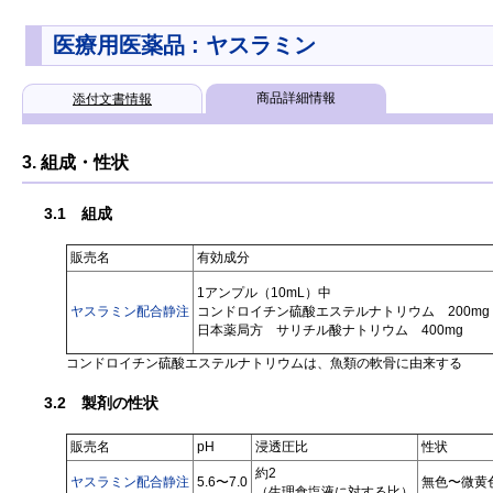
医療用医薬品 : ヤスラミン
商品詳細情報
添付文書情報
3. 組成・性状
3.1 組成
販売名
有効成分
1アンプル（10mL）中
ヤスラミン配合静注
コンドロイチン硫酸エステルナトリウム 200mg
日本薬局方 サリチル酸ナトリウム 400mg
コンドロイチン硫酸エステルナトリウムは、魚類の軟骨に由来する
3.2 製剤の性状
販売名
pH
浸透圧比
性状
約2
ヤスラミン配合静注
5.6〜7.0
無色〜微黄
（生理食塩液に対する比）