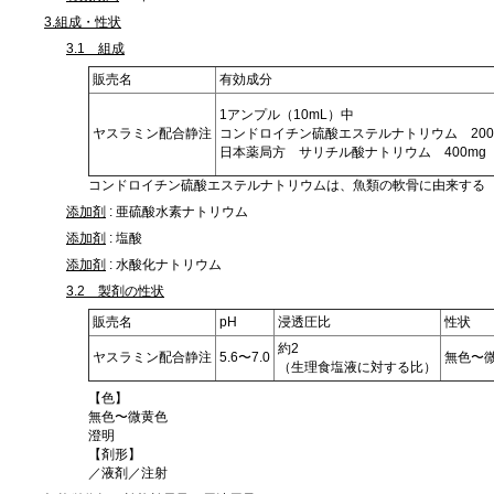
3.組成・性状
3.1 組成
販売名
有効成分
1アンプル（10mL）中
ヤスラミン配合静注
コンドロイチン硫酸エステルナトリウム 200
日本薬局方 サリチル酸ナトリウム 400mg
コンドロイチン硫酸エステルナトリウムは、魚類の軟骨に由来する
添加剤
: 亜硫酸水素ナトリウム
添加剤
: 塩酸
添加剤
: 水酸化ナトリウム
3.2 製剤の性状
販売名
pH
浸透圧比
性状
約2
ヤスラミン配合静注
5.6〜7.0
無色〜
（生理食塩液に対する比）
【色】
無色〜微黄色
澄明
【剤形】
／液剤／注射