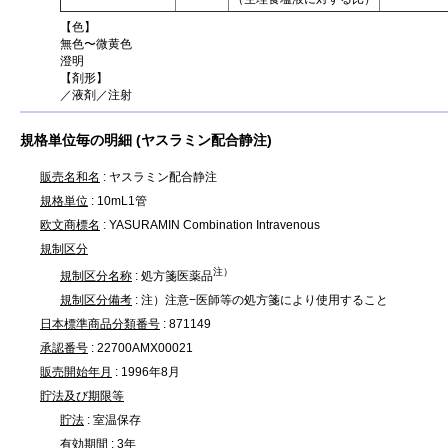
【色】
無色〜微黄色
澄明
【剤形】
／液剤／注射
規格単位毎の明細 (ヤスラミン配合静注)
販売名和名
: ヤスラミン配合静注
規格単位
: 10mL1管
欧文商標名
: YASURAMIN Combination Intravenous
規制区分
注）
規制区分名称
: 処方箋医薬品
規制区分備考
: 注）注意−医師等の処方箋により使用すること
日本標準商品分類番号
: 871149
承認番号
: 22700AMX00021
販売開始年月
: 1996年8月
貯法及び期限等
貯法
: 室温保存
有効期間
: 3年