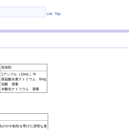
List
Top
添加剤
1アンプル（10mL）中
亜硫酸水素ナトリウム 6mg
塩酸 適量
水酸化ナトリウム 適量
色のやや粘性を帯びた澄明な液