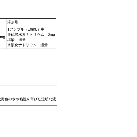
添加剤
1アンプル（10mL）中
亜硫酸水素ナトリウム 6mg
mg
塩酸 適量
水酸化ナトリウム 適量
微黄色のやや粘性を帯びた澄明な液