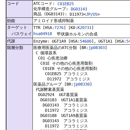
コード
ATCコード:
C01EB25
化学構造グループ:
DG03143
商品 (DG03143):
D11973<
JP
/
US
>
効能
アミロイド形成抑制薬
ターゲット
TTR [HSA:
7276
] [KO:
K20731
]
パスウェイ
hsa04918
甲状腺ホルモンの合成
代謝
Enzyme: UGT1A9 [HSA:
54600
], UGT1A1 [HSA:
5
階層分類
医療用医薬品のATC分類 [BR:
jp08303
]
C 循環器系
C01 心疾患治療
C01E その他の心疾患用製剤
C01EB その他の心疾患用製剤
C01EB25 アコラミジス
D11972 アコラミジス
医薬品グループ [BR:
jp08330
]
代謝酵素基質薬
DG02924 UGT基質薬
DG03183 UGT1A1基質薬
DG03143 アコラミジス
D11972 アコラミジス
DG03188 UGT1A9基質薬
DG03143 アコラミジス
D11972 アコラミジス