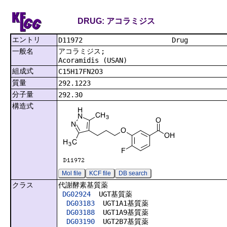
DRUG: アコラミジス
エントリ
D11972
一般名
アコラミジス;
Acoramidis (USAN)
組成式
C15H17FN2O3
質量
292.1223
分子量
292.30
構造式
Mol file
KCF file
DB search
クラス
代謝酵素基質薬
DG02924
UGT基質薬
DG03183
UGT1A1基質薬
DG03188
UGT1A9基質薬
DG03190
UGT2B7基質薬