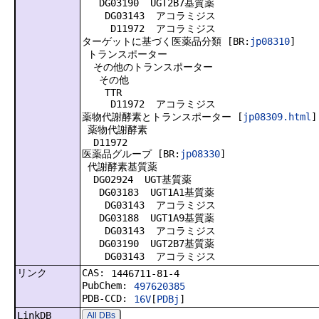
DG03190 UGT2B7基質薬
DG03143 アコラミジス
D11972 アコラミジス
ターゲットに基づく医薬品分類 [BR:
jp08310
]
トランスポーター
その他のトランスポーター
その他
TTR
D11972 アコラミジス
薬物代謝酵素とトランスポーター [
jp08309.html
]
薬物代謝酵素
D11972
医薬品グループ [BR:
jp08330
]
代謝酵素基質薬
DG02924 UGT基質薬
DG03183 UGT1A1基質薬
DG03143 アコラミジス
DG03188 UGT1A9基質薬
DG03143 アコラミジス
DG03190 UGT2B7基質薬
DG03143 アコラミジス
リンク
CAS:
1446711-81-4
PubChem:
497620385
PDB-CCD:
16V
[
PDBj
]
LinkDB
All DBs